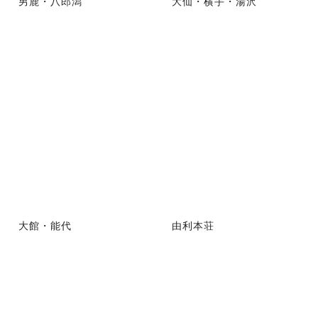
男鹿・八郎潟
大仙・横手・湯沢
大館・能代
由利本荘