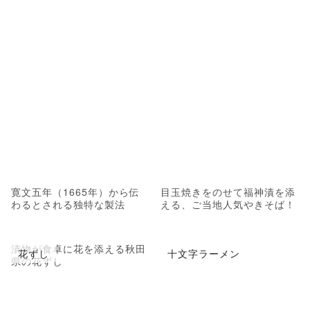
寛文五年（1665年）から伝
目玉焼きをのせて福神漬を添
わるとされる独特な製法
える、ご当地人気やきそば！
漬物が食卓に花を添える秋田
花ずし
十文字ラーメン
県の花ずし