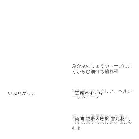
魚介系のしょうゆスープによ
くからむ細打ち縮れ麺
秋田県外では珍しい、ヘルシ
いぶりがっこ
豆腐かすてら
ーなスイーツ
輝かしい受賞歴を持つ酒は、
両関 純米大吟醸 雪月花
日本の四季の美しさを感じら
れる