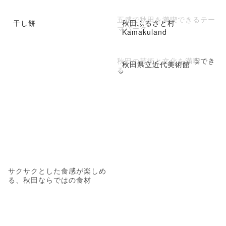
五感で秋田を満喫できるテー
干し餅
秋田ふるさと村
マパーク
Kamakuland
秋田の芸術と文化を満喫でき
秋田県立近代美術館
る
サクサクとした食感が楽しめ
る、秋田ならではの食材