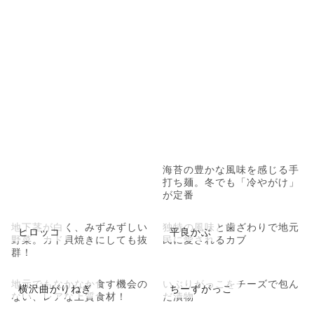
海苔の豊かな風味を感じる手
打ち麺。冬でも「冷やがけ」
が定番
地下茎が白く、みずみずしい
独特の風味と歯ざわりで地元
ヒロッコ
平良かぶ
野菜。カド貝焼きにしても抜
民に愛されるカブ
群！
地元でもなかなか食す機会の
いぶりがっこをチーズで包ん
横沢曲がりねぎ
ちーずがっこ
ない、レアな上質食材！
だ漬物