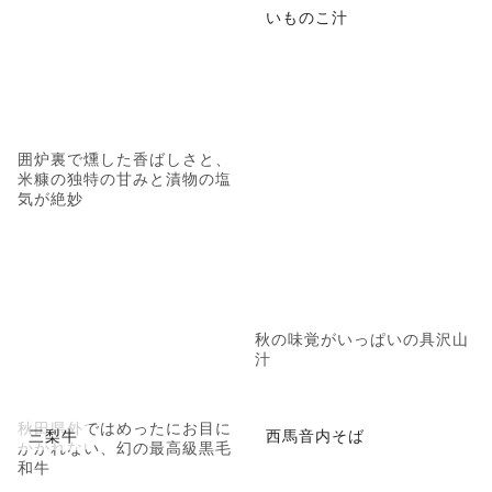
いものこ汁
囲炉裏で燻した香ばしさと、
米糠の独特の甘みと漬物の塩
気が絶妙
秋の味覚がいっぱいの具沢山
汁
秋田県外ではめったにお目に
三梨牛
西馬音内そば
かかれない、幻の最高級黒毛
和牛